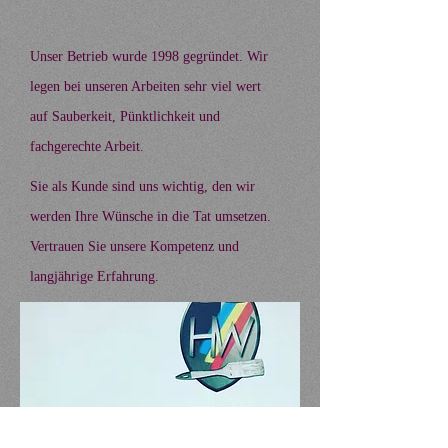
Unser Betrieb wurde 1998 gegründet. Wir
legen bei unseren Arbeiten sehr viel wert
auf Sauberkeit, Pünktlichkeit und
fachgerechte Arbeit.
Sie als Kunde sind uns wichtig, den wir
werden Ihre Wünsche in die Tat umsetzen.
Vertrauen Sie unsere Kompetenz und
langjährige Erfahrung.